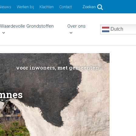
Nieuws
Werken bij
Klachten
Contact
Zoeken
Waardevolle Grondstoffen
Over ons
Dutch
voor
inwoners,
met
gemeenten
emnes