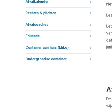
Afvalkalender
nie
Rechten & plichten
Lee
Afvalcoaches
Let
van
Educatie
dat
jun
Container aan huis (kliko)
Ondergrondse container
A
De 
wij