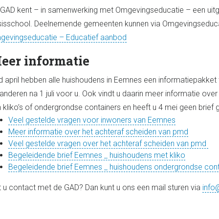
GAD kent – in samenwerking met Omgevingseducatie – een uitg
isschool. Deelnemende gemeenten kunnen via Omgevingseducat
evingseducatie – Educatief aanbod
eer informatie
d april hebben alle huishoudens in Eemnes een informatiepakket 
anderen na 1 juli voor u. Ook vindt u daarin meer informatie ove
 kliko’s of ondergrondse containers en heeft u 4 mei geen brief 
Veel gestelde vragen voor inwoners van Eemnes
Meer informatie over het achteraf scheiden van pmd
Veel gestelde vragen over het achteraf scheiden van pmd
Begeleidende brief Eemnes _ huishoudens met kliko
Begeleidende brief Eemnes _ huishoudens ondergrondse cont
t u contact met de GAD? Dan kunt u ons een mail sturen via
info