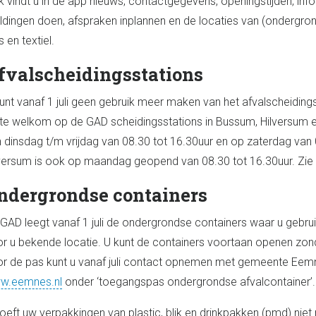
 vindt u in de app nieuws, contactgegevens, openingstijden, info
dingen doen, afspraken inplannen en de locaties van (ondergrond
s en textiel.
fvalscheidingsstations
unt vanaf 1 juli geen gebruik meer maken van het afvalscheidingss
te welkom op de GAD scheidingsstations in Bussum, Hilversum e
 dinsdag t/m vrijdag van 08.30 tot 16.30uur en op zaterdag van 
versum is ook op maandag geopend van 08.30 tot 16.30uur. Zie
ndergrondse containers
GAD leegt vanaf 1 juli de ondergrondse containers waar u gebru
r u bekende locatie. U kunt de containers voortaan openen zo
r de pas kunt u vanaf juli contact opnemen met gemeente Eemne
w.eemnes.nl
onder ‘toegangspas ondergrondse afvalcontainer’.
oeft uw verpakkingen van plastic, blik en drinkpakken (pmd) ni