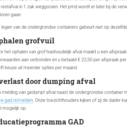
 restafval in 1 zak weggooien. Het pmd wordt er later bij de ver
loren gaan.
 legen van de ondergrondse containers gebeurt niet op dezelfde d
phalen grofvuil
r het ophalen van grof huishoudelijk afval maakt u een afspraak
rwaarden aan verbonden en u betaald € 22,50 per afspraak per a
ft keuze uit meerder opties per maand.
verlast door dumping afval
 melding van gedumpt afval naast de ondergrondse container me
w.gad.nl/melden
. Onze toezichthouders kijken of zij de dader k
l mogelijk op.
ducatieprogramma GAD