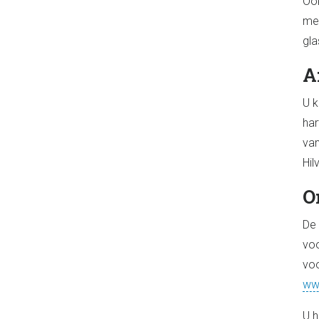
Ook
mel
gla
A
U k
har
van
Hil
O
De 
voo
voo
ww
U h