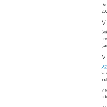
De 
202
V
Bek
pos
(on
V
Dow
wor
ins
Via
att