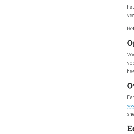
het
ver
Het
O
Voo
voo
hee
O
Een
ww
sne
E