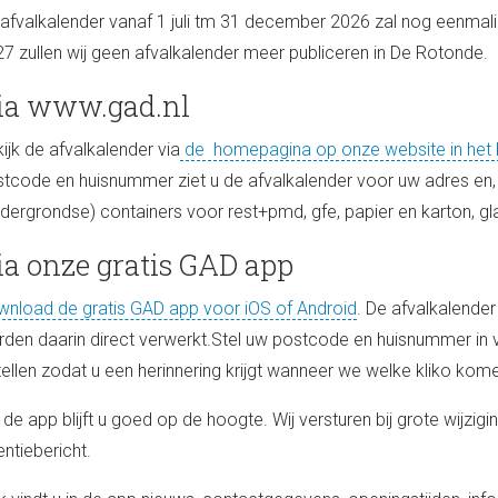
afvalkalender vanaf 1 juli tm 31 december 2026 zal nog eenmal
7 zullen wij geen afvalkalender meer publiceren in De Rotonde.
ia www.gad.nl
ijk de afvalkalender via
de homepagina op onze website in het bl
tcode en huisnummer ziet u de afvalkalender voor uw adres en, d
dergrondse) containers voor rest+pmd, gfe, papier en karton, glas
ia onze gratis GAD app
nload de gratis GAD app voor iOS of Android
. De afvalkalender 
den daarin direct verwerkt.Stel uw postcode en huisnummer in v
tellen zodat u een herinnering krijgt wanneer we welke kliko kom
 de app blijft u goed op de hoogte. Wij versturen bij grote wijzig
entiebericht.