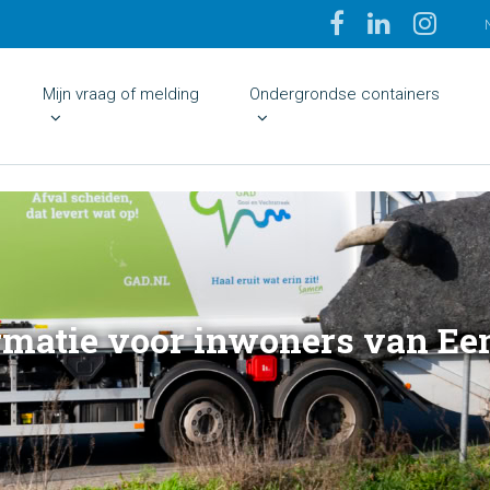
Mijn vraag of melding
Ondergrondse containers
rmatie voor inwoners van E