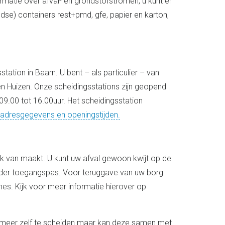
rmatie over afval- en grondstofstromen, u kunt er
se) containers rest+pmd, gfe, papier en karton,
tation in Baarn. U bent – als particulier – van
n Huizen. Onze scheidingsstations zijn geopend
09.00 tot 16.00uur. Het scheidingsstation
adresgegevens en openingstijden.
ik van maakt. U kunt uw afval gewoon kwijt op de
nder toegangspas. Voor teruggave van uw borg
s. Kijk voor meer informatie hierover op
et meer zelf te scheiden maar kan deze samen met