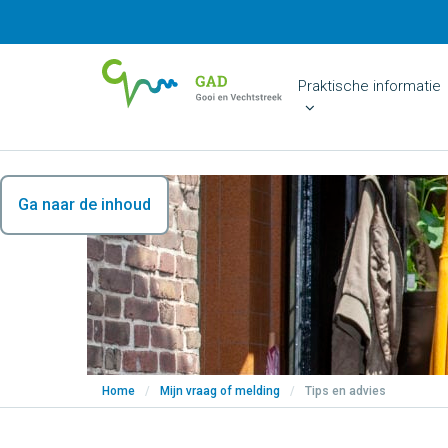
Praktische informatie
Ga naar de inhoud
Home
/
Mijn vraag of melding
/
Tips en advies