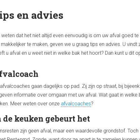
ips en advies
weten dat het niet altijd even eenvoudig is om uw afval goed t
 makkelijker te maken, geven we u graag tips en advies. U vindt 
ft u afval en u weet niet in welke bak het hoort? Dan kunt u dit 
fvalcoach
afvalcoaches gaan dagelijks op pad. Zij zijn op straat, bij bi
 geven informatie over omgaan met uw afval. Wat gaat in welke b
ken. Meer weten over onze
afvalcoaches
?
n de keuken gebeurt het
nsresten zijn geen afval, maar een waardevolle grondstof. Toch 
 het Rest+pmd. Zonde, want door ze apart in te zamelen kunne