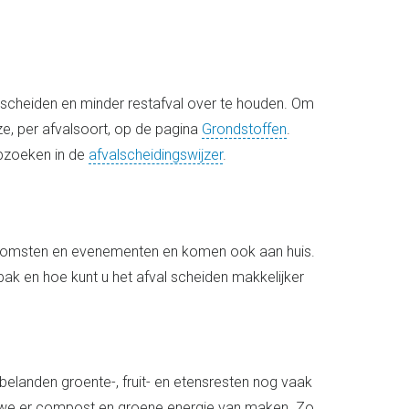
e scheiden en minder restafval over te houden. Om
ze, per afvalsoort, op de pagina
Grondstoffen
.
opzoeken in de
afvalscheidingswijzer
.
jeenkomsten en evenementen en komen ook aan huis.
ak en hoe kunt u het afval scheiden makkelijker
belanden groente-, fruit- en etensresten nog vaak
n we er compost en groene energie van maken. Zo