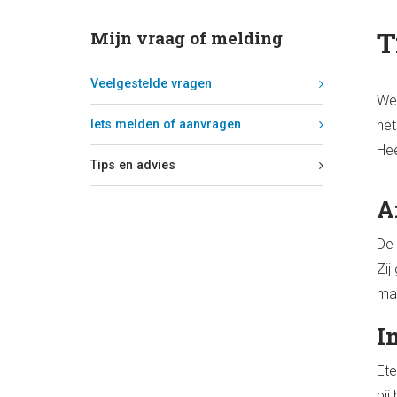
T
Mijn vraag of melding
Veelgestelde vragen
We 
Iets melden of aanvragen
het
Hee
Tips en advies
A
De 
Zij
ma
I
Ete
bij