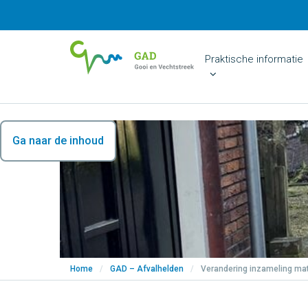
Praktische informatie
Ga naar de inhoud
Home
/
GAD – Afvalhelden
/
Verandering inzameling ma