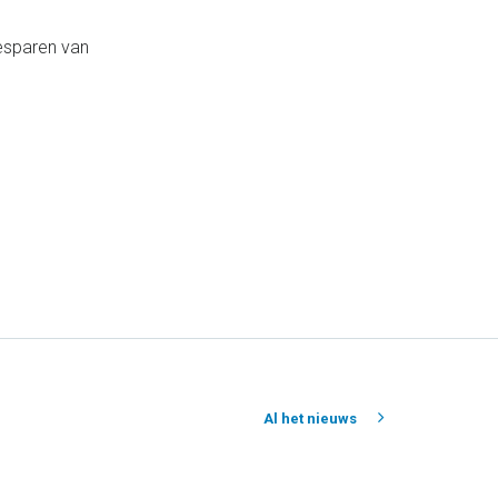
besparen van
Al het nieuws