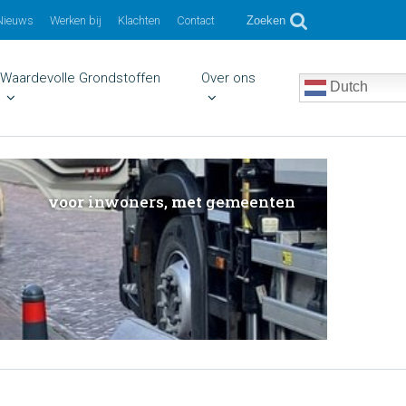
Nieuws
Werken bij
Klachten
Contact
Zoeken
Waardevolle Grondstoffen
Over ons
Dutch
voor
inwoners,
met
gemeenten