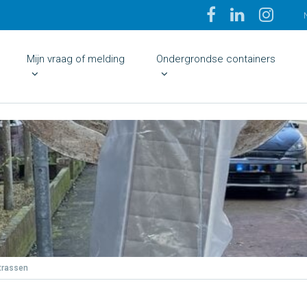
Mijn vraag of melding
Ondergrondse containers
trassen