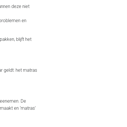
unnen deze niet
 problemen en
kken, blijft het
r geldt: het matras
 meenemen. De
gemaakt en ‘matras’