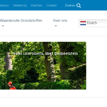
Nieuws
Werken bij
Klachten
Contact
Zoeken
Waardevolle Grondstoffen
Over ons
Dutch
voor
inwoners,
met
gemeenten