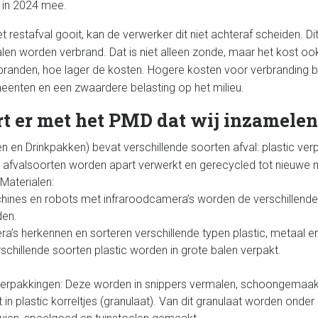
 in 2024 mee.
et restafval gooit, kan de verwerker dit niet achteraf scheiden. D
len worden verbrand. Dat is niet alleen zonde, maar het kost oo
branden, hoe lager de kosten. Hogere kosten voor verbranding
enten en een zwaardere belasting op het milieu.
t er met het PMD dat wij inzamelen
n en Drinkpakken) bevat verschillende soorten afval: plastic verp
 afvalsoorten worden apart verwerkt en gerecycled tot nieuwe m
Materialen:
ines en robots met infraroodcamera’s worden de verschillende
den.
a’s herkennen en sorteren verschillende typen plastic, metaal e
schillende soorten plastic worden in grote balen verpakt.
Verpakkingen: Deze worden in snippers vermalen, schoongemaak
in plastic korreltjes (granulaat). Van dit granulaat worden onder