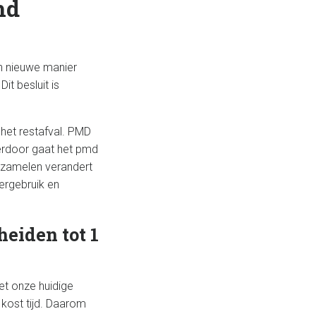
md
en nieuwe manier
it besluit is
het restafval. PMD
erdoor gaat het pmd
inzamelen verandert
ergebruik en
eiden tot 1
met onze huidige
 kost tijd. Daarom