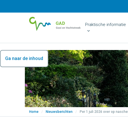
Praktische informatie
Ga naar de inhoud
Home
/
Nieuwsberichten
/
Per 1 juli 2026 over op nasch