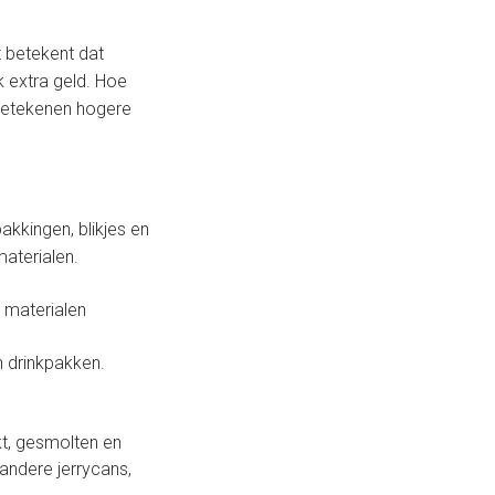
it betekent dat
k extra geld. Hoe
 betekenen hogere
akkingen, blikjes en
aterialen.
 materialen
n drinkpakken.
t, gesmolten en
 andere jerrycans,