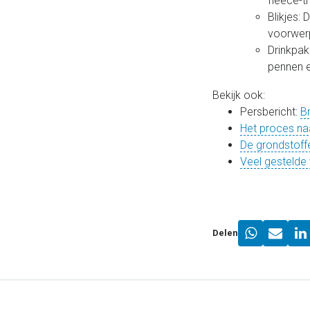
fleece-t
Blikjes:
voorwer
Drinkpak
pennen 
Bekijk ook:
Persbericht:
B
Het proces na
De grondstof
Veel gestelde
Delen