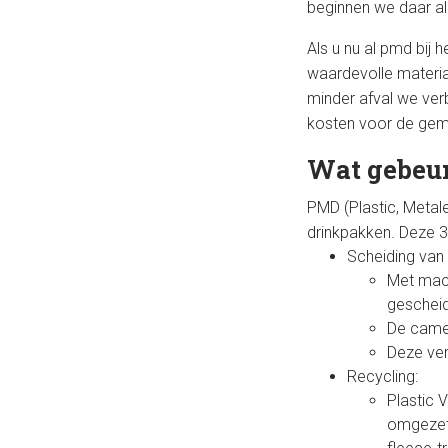
beginnen we daar al
Als u nu al pmd bij h
waardevolle materia
minder afval we ver
kosten voor de geme
Wat gebeur
PMD (Plastic, Metale
drinkpakken. Deze 3
Scheiding van 
Met mach
geschei
De camer
Deze ver
Recycling:
Plastic 
omgezet 